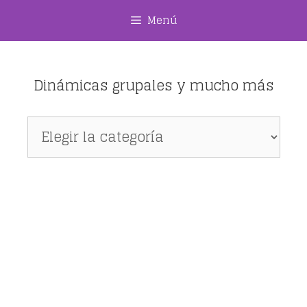
Saltar
Menú
al
contenido
Dinámicas grupales y mucho más
Dinámicas
grupales
y
mucho
más