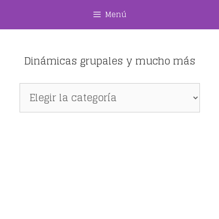
Saltar
Menú
al
contenido
Dinámicas grupales y mucho más
Dinámicas
grupales
y
mucho
más