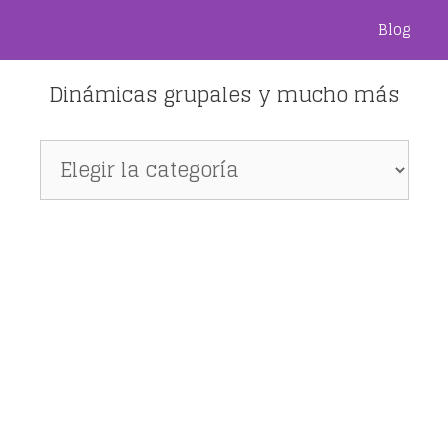
Blog
Dinámicas grupales y mucho más
Dinámicas
grupales
y
mucho
más