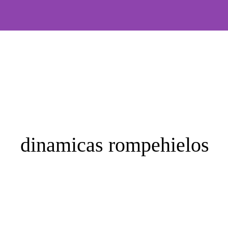
Saltar
al
contenido
dinamicas rompehielos