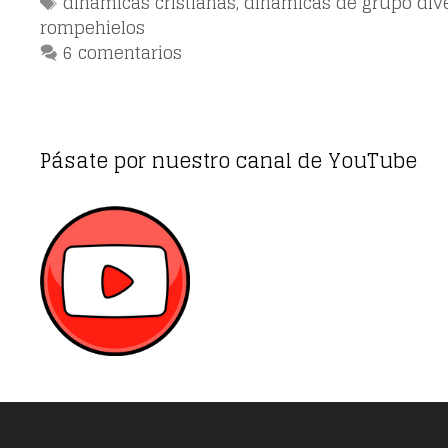
Etiquetas
dinámicas cristianas
,
dinámicas de grupo div
rompehielos
6 comentarios
Pásate por nuestro canal de YouTube