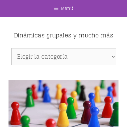
Saltar
Menú
al
contenido
Dinámicas grupales y mucho más
Dinámicas
grupales
y
mucho
más