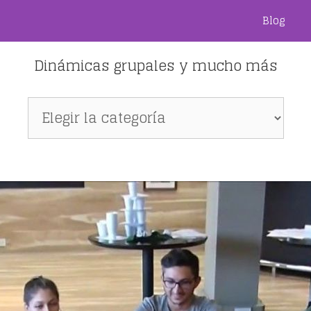
Blog
Dinámicas grupales y mucho más
Dinámicas
grupales
y
mucho
más