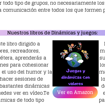
 todo tipo de grupos, no necesariamente los 
la comunicación entre todos los que formen 
Nuestros libros de Dinámicas y juegos:
e libro dirigido a
res, recreadores,
mu
cétera, aprenderás a
su
ones para cohesionar
lo
 el uso del humor y la
má
 hacer sesiones de
l
n bastantes dinámicas
d
Ver en Amazon
edes ver en vídeo.Te
ámicas de todo tipo
pa