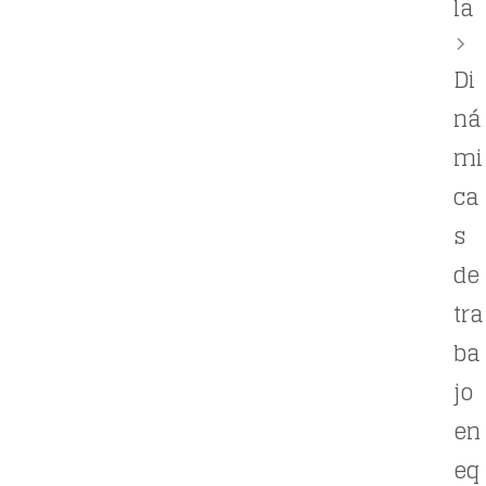
la
Di
ná
mi
ca
s
de
tra
ba
jo
en
eq