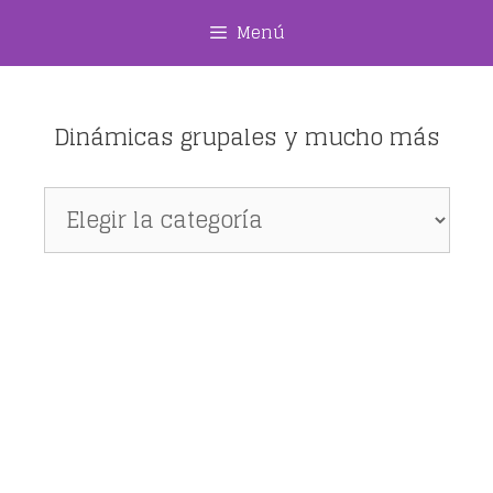
Saltar
Menú
al
contenido
Dinámicas grupales y mucho más
Dinámicas
grupales
y
mucho
más