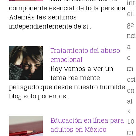
int
componente esencial de toda persona.
eli
Además las sentimos
ge
independientemente de si…
nci
a
Tratamiento del abuso
e
emocional
m
Hoy vamos a ver un
tema realmente
oci
peliagudo que desde nuestro humilde
on
blog solo podemos…
al
Educación en línea para
10
adultos en México
m