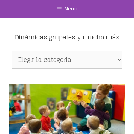
Saltar
Menú
al
contenido
Dinámicas grupales y mucho más
Dinámicas
grupales
y
mucho
más