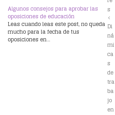
re
Algunos consejos para aprobar las
s
oposiciones de educación
Leas cuando leas este post, no queda
Di
mucho para la fecha de tus
ná
oposiciones en…
mi
ca
s
de
tra
ba
jo
en