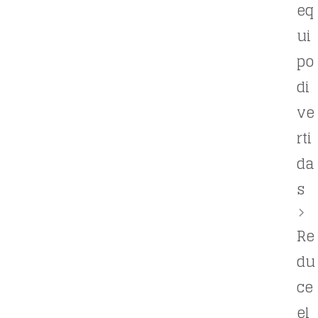
eq
ui
po
di
ve
rti
da
s
Re
du
ce
el