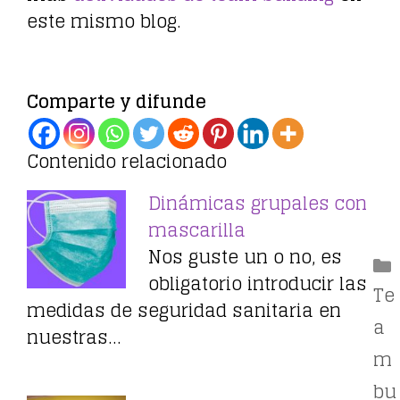
este mismo blog.
Comparte y difunde
Contenido relacionado
Dinámicas grupales con
mascarilla
Nos guste un o no, es
obligatorio introducir las
Te
medidas de seguridad sanitaria en
a
nuestras…
m
bu