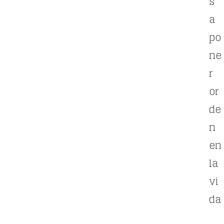
s
a
po
ne
r
or
de
n
en
la
vi
da