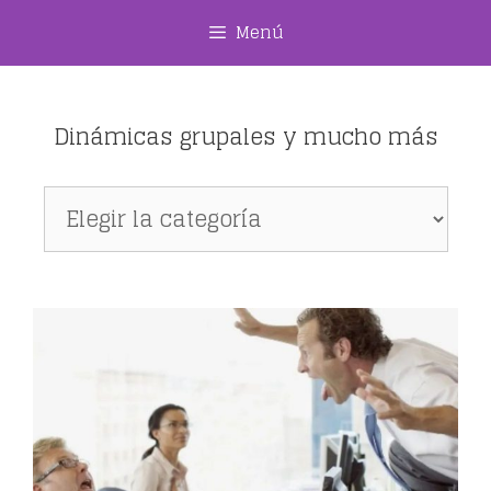
Saltar
Menú
al
contenido
Dinámicas grupales y mucho más
Dinámicas
grupales
y
mucho
más