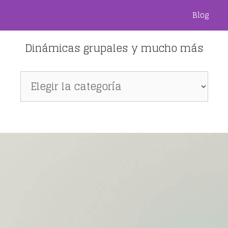
Blog
Dinámicas grupales y mucho más
Dinámicas
grupales
y
mucho
más