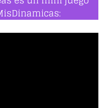
eas es un mini juego
MisDinamicas: