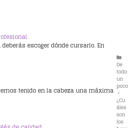
rofesional
o, deberás escoger dónde cursarlo. En
Ca
De
todo
un
poco
hemos tenido en la cabeza una máxima
¿Cu
áles
son
los
glés de calidad