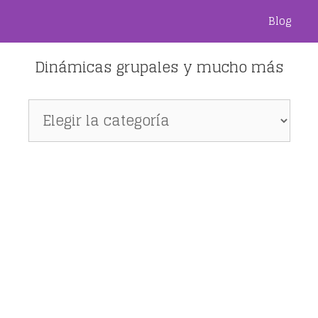
Blog
Dinámicas grupales y mucho más
Dinámicas
grupales
y
mucho
más