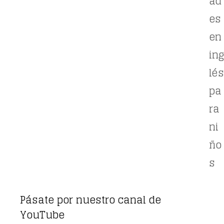
ad
es
en
ing
lés
pa
ra
ni
ño
s
Pásate por nuestro canal de
YouTube