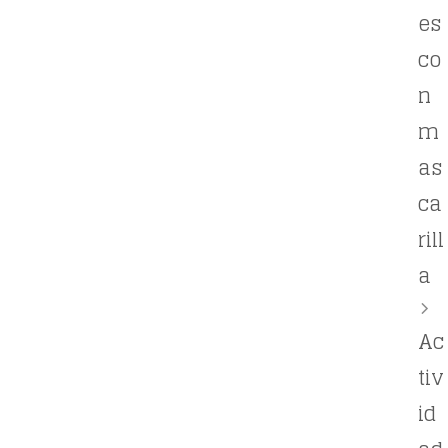
es
co
n
m
as
ca
rill
a
Ac
tiv
id