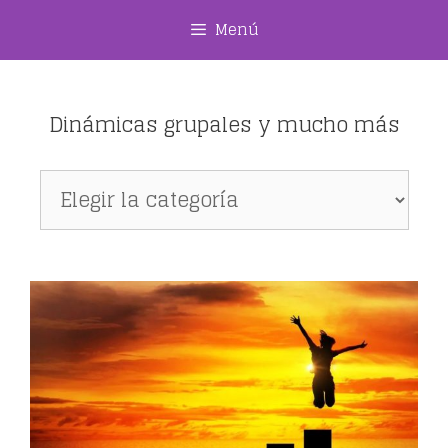
Saltar
Menú
al
contenido
Dinámicas grupales y mucho más
Dinámicas
grupales
y
mucho
más