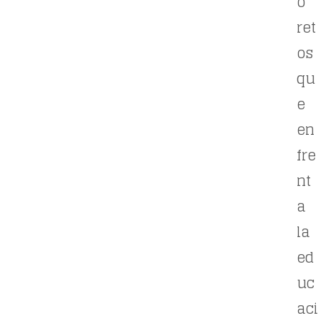
o
ret
os
qu
e
en
fre
nt
a
la
ed
uc
aci