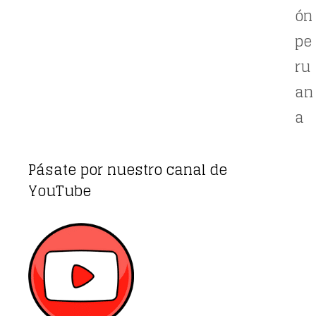
ón
pe
ru
an
a
Pásate por nuestro canal de
YouTube