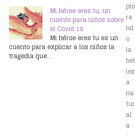
plo
Mi héroe eres tu, un
ra
cuento para niños sobre
nd
el Covid 19
Mi héroe eres tu es un
o
cuento para explicar a los niños la
la
tragedia que…
bel
lez
a
na
tur
al
a