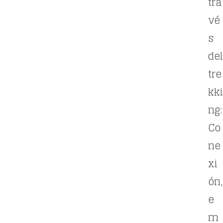
tra
vé
s
del
tre
kki
ng:
Co
ne
xi
ón,
e
m