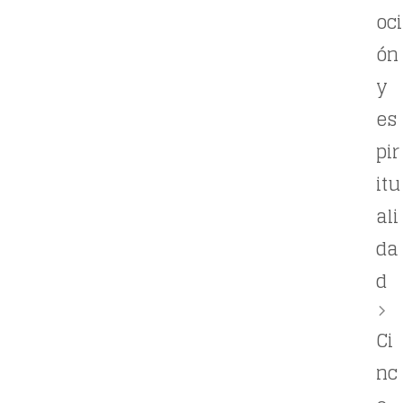
oci
ón
y
es
pir
itu
ali
da
d
Ci
nc