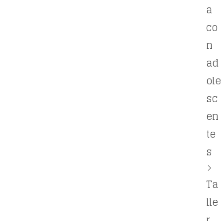
a
co
n
ad
ole
sc
en
te
s
Ta
lle
r