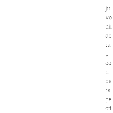
ju
ve
nil
de
ra
p
co
n
pe
rs
pe
cti