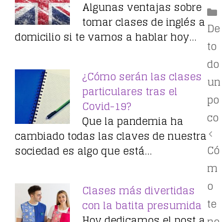
Algunas ventajas sobre
tomar clases de inglés a
De
domicilio si te vamos a hablar hoy…
to
do
¿Cómo serán las clases
un
particulares tras el
po
Covid-19?
co
Que la pandemia ha
cambiado todas las claves de nuestra
Có
sociedad es algo que está…
m
o
Clases más divertidas
te
con la batita presumida
Hoy dedicamos el post a
ne