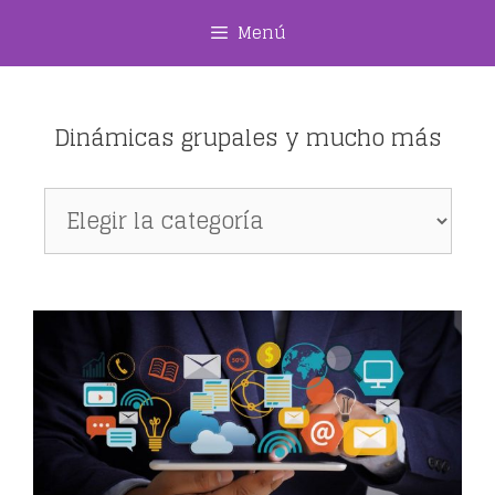
Saltar
Menú
al
contenido
Dinámicas grupales y mucho más
Dinámicas
grupales
y
mucho
más