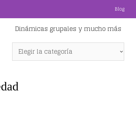
Blog
Dinámicas grupales y mucho más
Dinámicas
grupales
y
mucho
más
edad