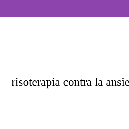
Saltar
al
contenido
risoterapia contra la ansi