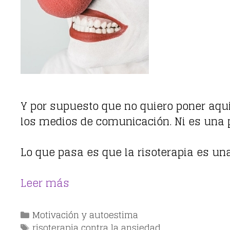
Y por supuesto que no quiero poner aqu
los medios de comunicación. Ni es una p
Lo que pasa es que la risoterapia es u
Leer más
Categorías
Motivación y autoestima
Etiquetas
risoterapia contra la ansiedad