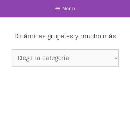
Saltar
Menú
al
contenido
Dinámicas grupales y mucho más
Dinámicas
grupales
y
mucho
más