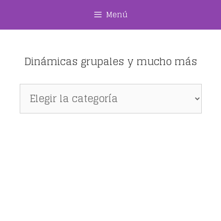
Saltar
Menú
al
contenido
Dinámicas grupales y mucho más
Dinámicas
grupales
y
mucho
más