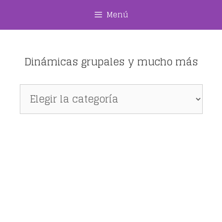
Saltar
Menú
al
contenido
Dinámicas grupales y mucho más
Dinámicas
grupales
y
mucho
más