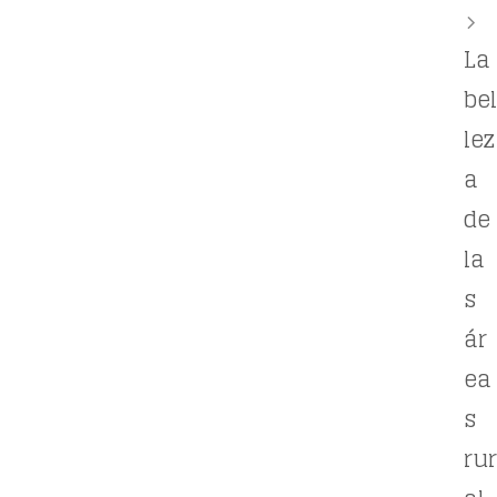
La
bel
lez
a
de
la
s
ár
ea
s
rur