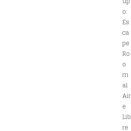
up
o:
Es
ca
pe
Ro
o
m
al
Air
e
Lib
re