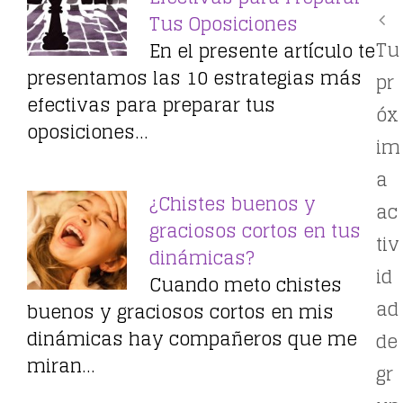
Tus Oposiciones
Tu
En el presente artículo te
presentamos las 10 estrategias más
pr
efectivas para preparar tus
óx
oposiciones…
im
a
¿Chistes buenos y
ac
graciosos cortos en tus
tiv
dinámicas?
id
Cuando meto chistes
ad
buenos y graciosos cortos en mis
dinámicas hay compañeros que me
de
miran…
gr