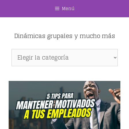
Saltar
Menú
al
contenido
Dinámicas grupales y mucho más
Dinámicas
grupales
y
mucho
más