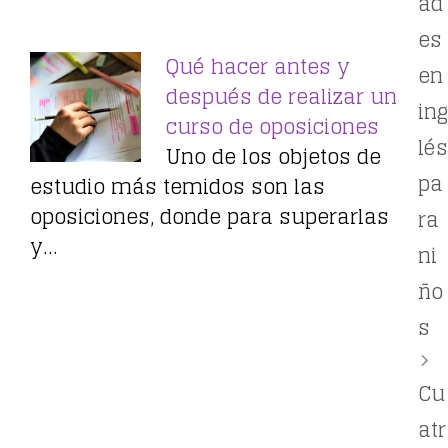
ad
es
Qué hacer antes y
en
después de realizar un
ing
curso de oposiciones
lés
Uno de los objetos de
pa
estudio más temidos son las
oposiciones, donde para superarlas
ra
y…
ni
ño
s
Cu
atr