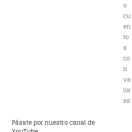
o
cu
en
to
s
co
n
va
lor
es
Pásate por nuestro canal de
YouTube