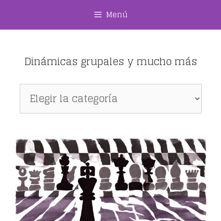
Saltar
Menú
al
contenido
Dinámicas grupales y mucho más
Dinámicas
grupales
y
mucho
más