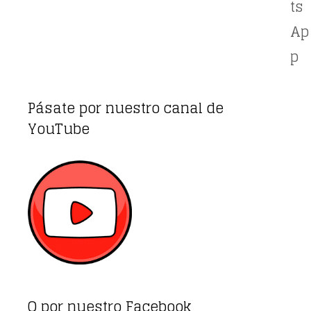
ts
Ap
p
Pásate por nuestro canal de
YouTube
O por nuestro Facebook