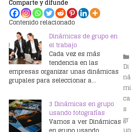
Comparte y difunde
Contenido relacionado
Dinámicas de grupo en
el trabajo
Cada vez es más
tendencia en las
Di
empresas organizar unas dinámicas
ná
grupales para seleccionar a…
mi
ca
3 Dinámicas en grupo
s
usando fotografías
gr
Vamos a ver Dinámicas
up
en grupo usando