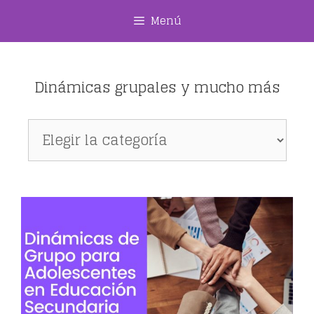
Saltar
Menú
al
contenido
Dinámicas grupales y mucho más
Dinámicas
grupales
y
mucho
más