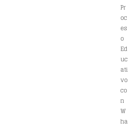
Pr
oc
es
o
Ed
uc
ati
vo
co
n
W
ha