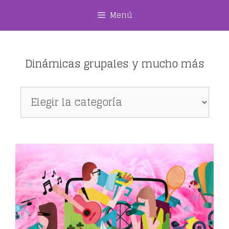
Saltar
Menú
al
contenido
Dinámicas grupales y mucho más
Dinámicas
grupales
y
mucho
más