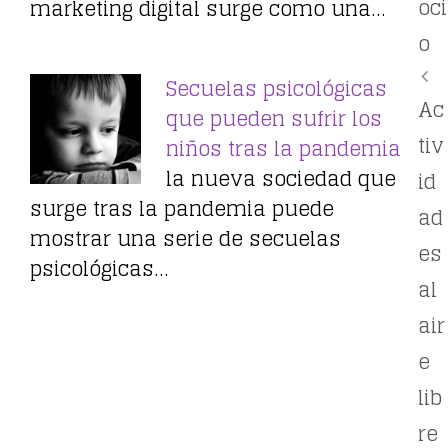
oci
marketing digital surge como una…
o
Secuelas psicológicas
Ac
que pueden sufrir los
tiv
niños tras la pandemia
la nueva sociedad que
id
surge tras la pandemia puede
ad
mostrar una serie de secuelas
es
psicológicas…
al
air
e
lib
re