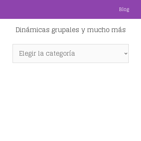
Blog
Dinámicas grupales y mucho más
Dinámicas
grupales
y
mucho
más