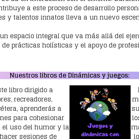
ntribuye a este proceso de desarrollo person
s y talentos innatos lleva a un nuevo escen
 espacio integral que va más allá del ejerci
s de prácticas holísticas y el apoyo de prof
Nuestros libros de Dinámicas y juegos:
e libro dirigido a
res, recreadores,
mu
cétera, aprenderás a
su
ones para cohesionar
lo
 el uso del humor y la
má
 hacer sesiones de
l