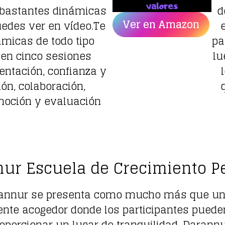
n bastantes dinámicas
d
Ver en Amazon
edes ver en vídeo.Te
ámicas de todo tipo
pa
en cinco sesiones
lu
entación, confianza y
ón, colaboración,
emoción y evaluación
ur Escuela de Crecimiento P
arannur se presenta como mucho más que un 
nte acogedor donde los participantes pueden 