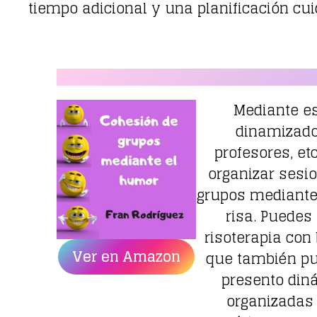
tiempo adicional y una planificación cui
Mediante est
dinamizado
profesores, et
organizar sesi
grupos mediante
risa. Puedes
risoterapia co
Ver en Amazon
que también pu
presento din
organizadas 