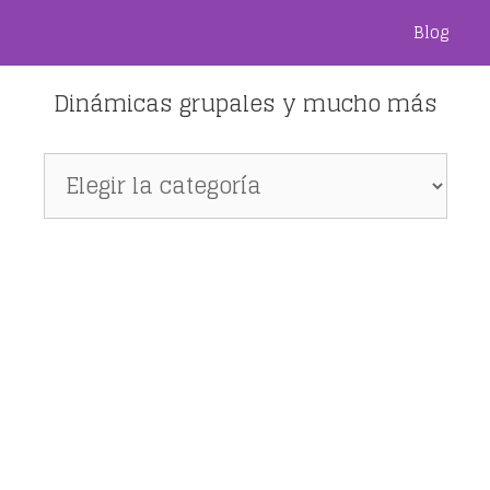
Blog
Dinámicas grupales y mucho más
Dinámicas
grupales
y
mucho
más