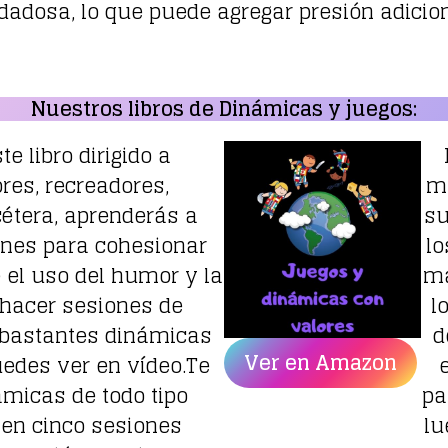
dadosa, lo que puede agregar presión adiciona
Nuestros libros de Dinámicas y juegos:
e libro dirigido a
res, recreadores,
mu
cétera, aprenderás a
su
ones para cohesionar
lo
 el uso del humor y la
má
 hacer sesiones de
l
n bastantes dinámicas
d
Ver en Amazon
edes ver en vídeo.Te
ámicas de todo tipo
pa
en cinco sesiones
lu