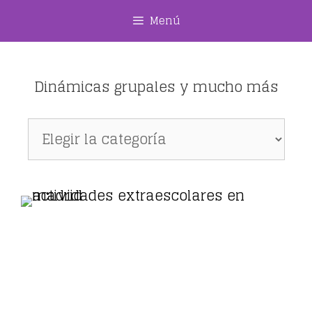
Saltar
Menú
al
contenido
Dinámicas grupales y mucho más
Dinámicas
grupales
y
mucho
más