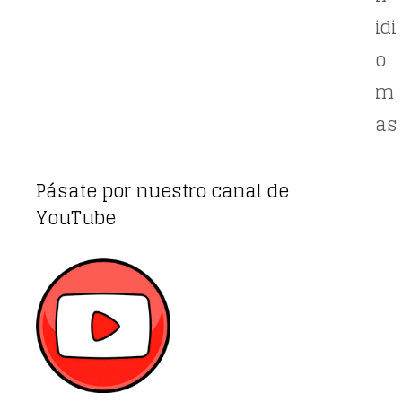
idi
o
m
as
Pásate por nuestro canal de
YouTube