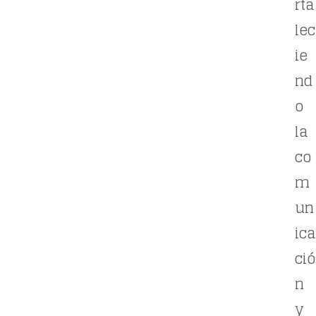
rta
lec
ie
nd
o
la
co
m
un
ica
ció
n
y