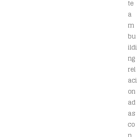
te
a
m
bu
ildi
ng
rel
aci
on
ad
as
co
n