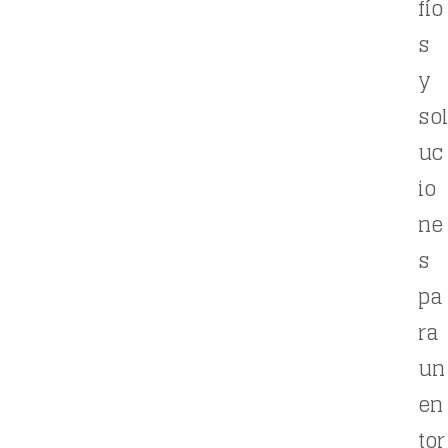
fío
s
y
sol
uc
io
ne
s
pa
ra
un
en
tor