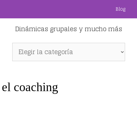
Blog
Dinámicas grupales y mucho más
Dinámicas
grupales
y
mucho
más
 el coaching