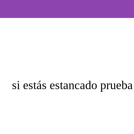
Saltar
al
contenido
si estás estancado prueba