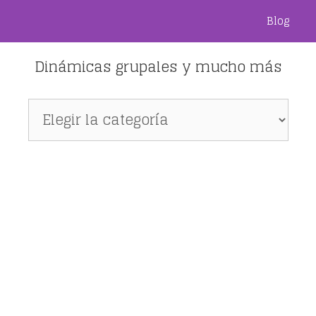
Blog
Dinámicas grupales y mucho más
Dinámicas
grupales
y
mucho
más