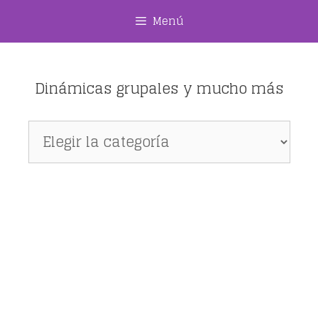
Saltar
Menú
al
contenido
Dinámicas grupales y mucho más
Dinámicas
grupales
y
mucho
más