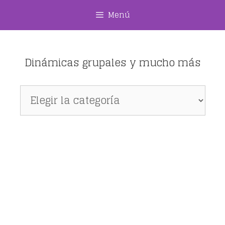
Saltar
Menú
al
contenido
Dinámicas grupales y mucho más
Dinámicas
grupales
y
mucho
más