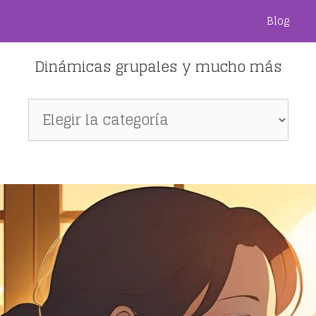
Blog
Dinámicas grupales y mucho más
Dinámicas
grupales
y
mucho
más