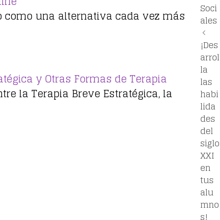
line
Soci
ido como una alternativa cada vez más
ales
¡Des
arrol
la
atégica y Otras Formas de Terapia
las
tre la Terapia Breve Estratégica, la
habi
lida
des
del
siglo
XXI
en
tus
alu
mno
s!