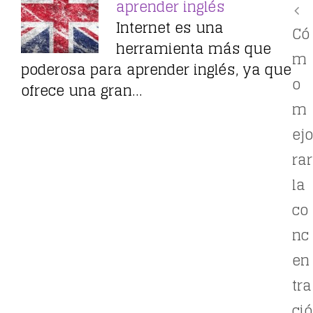
aprender inglés
Internet es una
Có
herramienta más que
m
poderosa para aprender inglés, ya que
o
ofrece una gran…
m
ejo
rar
la
co
nc
en
tra
ció