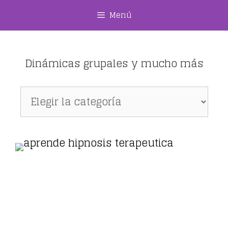
Saltar
Menú
al
contenido
Dinámicas grupales y mucho más
Dinámicas
grupales
y
mucho
más