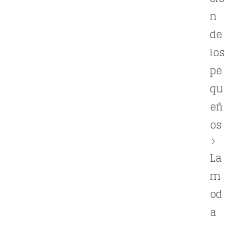
n
de
los
pe
qu
eñ
os
La
m
od
a