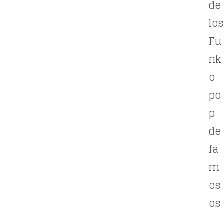
de
los
Fu
nk
o
po
p
de
fa
m
os
os