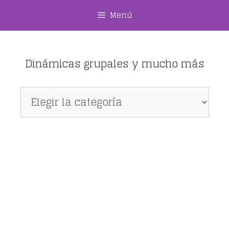
Saltar
Menú
al
contenido
Dinámicas grupales y mucho más
Dinámicas
grupales
y
mucho
más