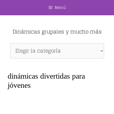
Saltar
Menú
al
contenido
Dinámicas grupales y mucho más
Dinámicas
grupales
y
mucho
dinámicas divertidas para
más
jóvenes