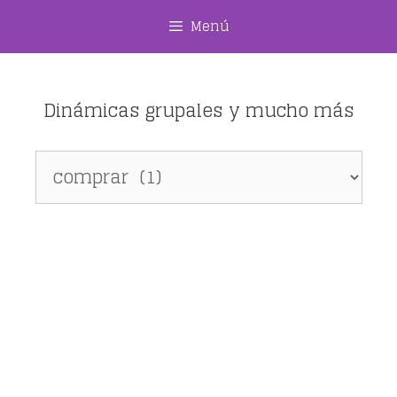
Saltar
Menú
al
contenido
Dinámicas grupales y mucho más
Dinámicas
grupales
y
mucho
más