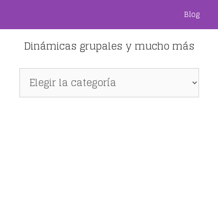
Blog
Dinámicas grupales y mucho más
Dinámicas
grupales
y
mucho
más