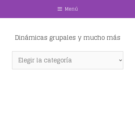
Saltar
Menú
al
contenido
Dinámicas grupales y mucho más
Dinámicas
grupales
y
mucho
más