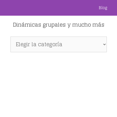
Blog
Dinámicas grupales y mucho más
Dinámicas
grupales
y
mucho
más