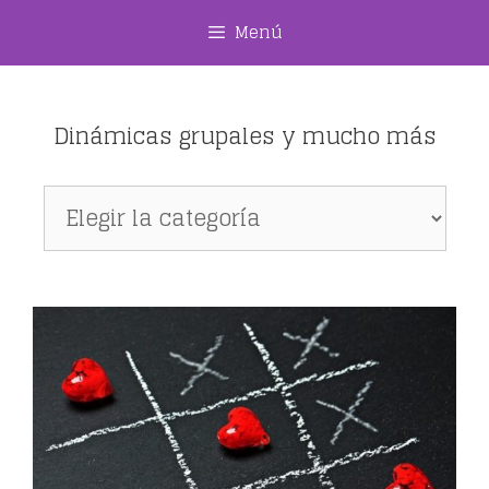
Saltar
Menú
al
contenido
Dinámicas grupales y mucho más
Dinámicas
grupales
y
mucho
más