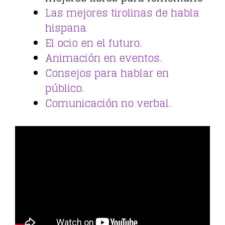
Las mejores tirolinas de habla
hispana
El ocio en el futuro.
Animación en eventos.
Consejos para hablar en
público.
Comunicación no verbal.