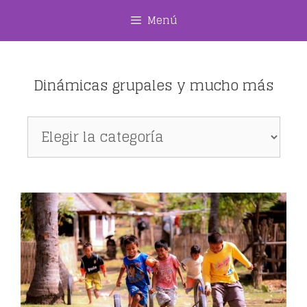
Saltar
Menú
al
contenido
Dinámicas grupales y mucho más
Dinámicas
grupales
y
mucho
más